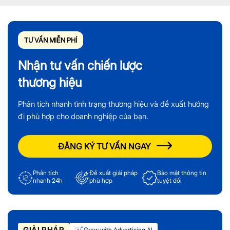
TƯ VẤN MIỄN PHÍ
Nhận tư vấn chiến lược
thương hiệu
Phân tích nhanh tình trạng thương hiệu và đề xuất hướng
đi phù hợp cho doanh nghiệp của bạn.
ĐĂNG KÝ TƯ VẤN NGAY
Phân tích
Đề xuất giải pháp
Bảo mật thông tin
nhanh 24h
phù hợp
tuyệt đối
GIẢI PHÁP
Grow with Advertising AI