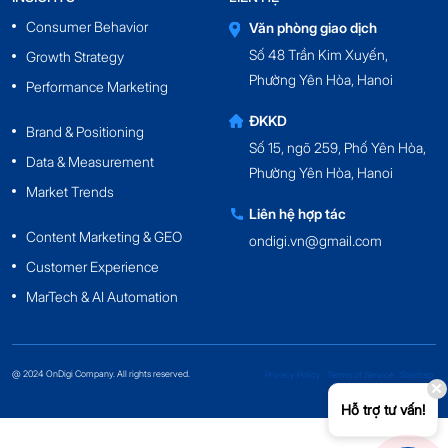
Consumer Behavior
Văn phòng giao dịch
Số 48 Trần Kim Xuyến,
Growth Strategy
Phường Yên Hòa, Hanoi
Performance Marketing
ĐKKD
Brand & Positioning
Số 15, ngõ 259, Phố Yên Hòa,
Data & Measurement
Phường Yên Hòa, Hanoi
Market Trends
Liên hệ hợp tác
Content Marketing & GEO
ondigi.vn@gmail.com
Customer Experience
MarTech & AI Automation
@ 2024 OnDigi Company. All rights reserved.
Privacy Policy
Terms of Service
Sitemap
Hỗ trợ tư vấn!