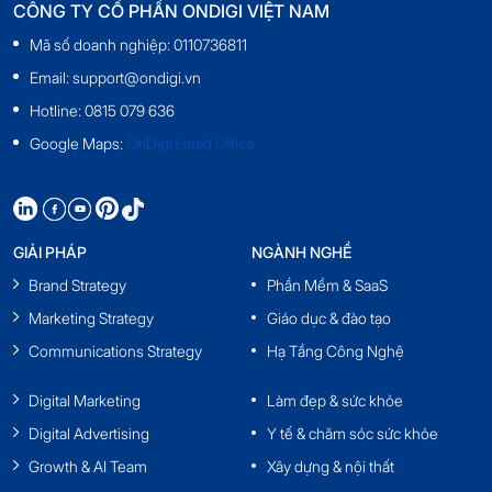
CÔNG TY CỔ PHẦN ONDIGI VIỆT NAM
Mã số doanh nghiệp: 0110736811
Email: support@ondigi.vn
Hotline: 0815 079 636
Google Maps:
OnDigi Head Office
GIẢI PHÁP
NGÀNH NGHỀ
Brand Strategy
Phần Mềm & SaaS
Marketing Strategy
Giáo dục & đào tạo
Communications Strategy
Hạ Tầng Công Nghệ
Digital Marketing
Làm đẹp & sức khỏe
Digital Advertising
Y tế & chăm sóc sức khỏe
Growth & AI Team
Xây dựng & nội thất