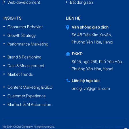
Web development
Bất động sản
INSIGHTS
LIÊN HỆ
Consumer Behavior
Văn phòng giao dịch
Số 48 Trần Kim Xuyến,
Growth Strategy
Phường Yên Hòa, Hanoi
Performance Marketing
ĐKKD
Brand & Positioning
Số 15, ngõ 259, Phố Yên Hòa,
Data & Measurement
Phường Yên Hòa, Hanoi
Market Trends
Liên hệ hợp tác
Content Marketing & GEO
ondigi.vn@gmail.com
Customer Experience
MarTech & AI Automation
@ 2024 OnDigi Company. All rights reserved.
Privacy Policy
Terms of Service
Sitemap